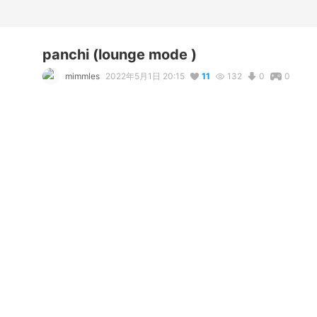
panchi (lounge mode )
mimmles
2022年5月1日 20:15
11
132
0
0
説明
#
kawaii
#
smoll
#
unknown
#
cat
#
neko
#
cute
#
bean
#
e
コメント