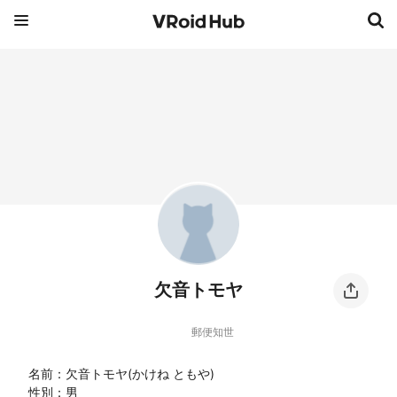
欠音トモヤ
郵便知世
名前：欠音トモヤ(かけね ともや)

性別：男
