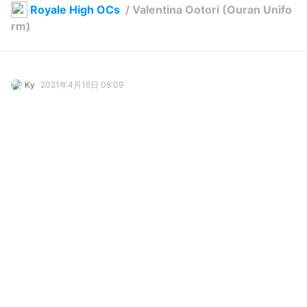
Royale High OCs
/
Valentina Ootori (Ouran Unifo
rm)
Ky
2021年4月16日 08:09
68
612
395
7
説明
#
ouranhighschoolhostclub
#
OC
Kyoya Ootori's gf
写真・動画