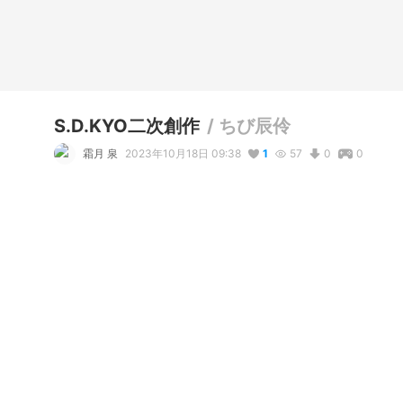
S.D.KYO二次創作
/
ちび辰伶
霜月 泉
2023年10月18日 09:38
1
57
0
0
写真・動画