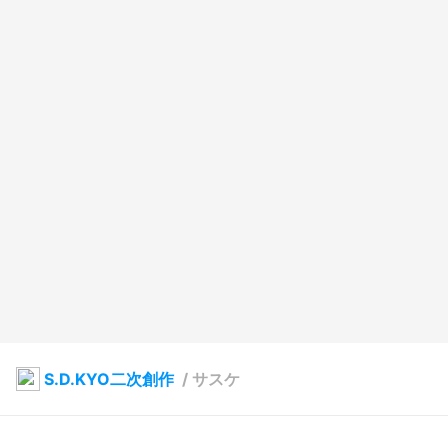
S.D.KYO二次創作
/
サスケ