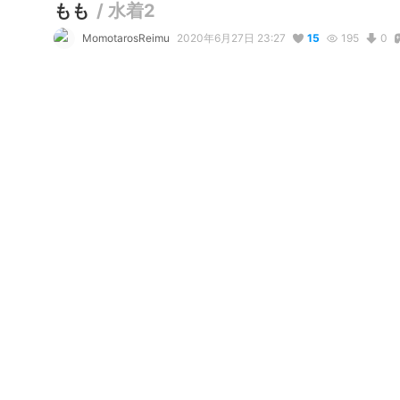
もも
/
水着2
MomotarosReimu
2020年6月27日 23:27
15
195
0
説明
#
VRoid
#
水着
#
オリジナル
#
輝けうちの子
写真・動画
3
3