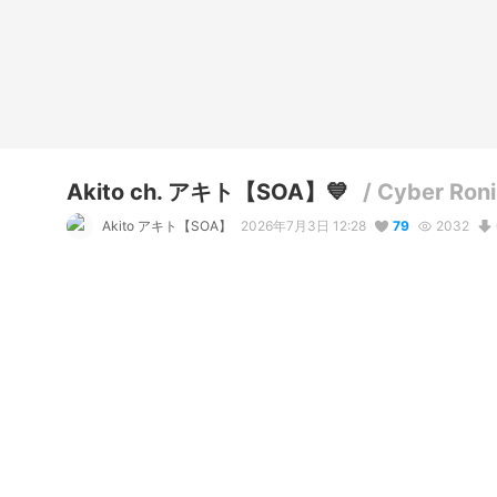
Akito ch. アキト【SOA】💙
/
Cyber Ron
Akito アキト【SOA】
2026年7月3日 12:28
79
2032
説明
#
VRoidStudio
#
OC
#
VRChat
#
commission
#
short_hair
#
Commission by X1A06 

3D Model remodeled by X1A06

Character belongs to Akito SOA

MODEL FOR: 
www.youtube.com/@Akito_SOA