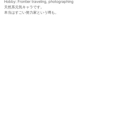
Hobby: Frontier traveling, photographing

天然系元気キャラです。

本当はすごい努力家という噂も。
しまねこ
2024年9月28日 04:46
41
153
0
0
説明
#
VRoidStudio
#
オリジナルキャラクター
#
角っ娘
#
ハロウィン衣装
2024年版ハロウィン衣装のくるる版です。
写真・動画