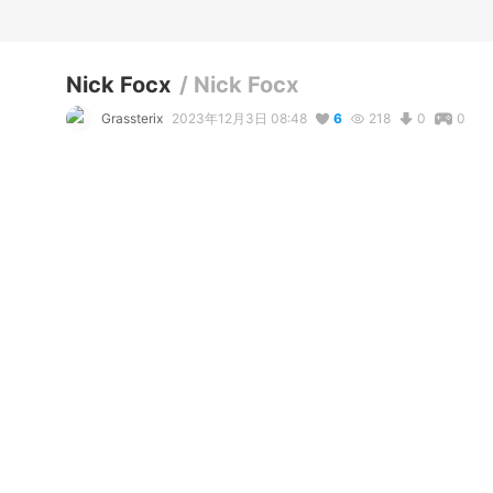
Nick Focx
/
Nick Focx
Grassterix
2023年12月3日 08:48
6
218
0
0
説明
#
VRoidStudio
#
danganronpa
#
FutureFoundation
#
musica
コメント