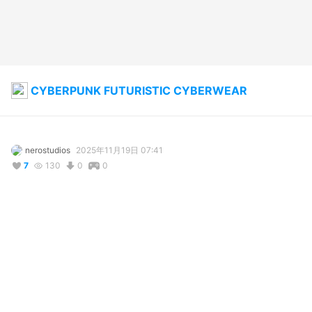
CYBERPUNK FUTURISTIC CYBERWEAR
nerostudios
2025年11月19日 07:41
7
130
0
0
説明
#
VRoidStudio
#
BOOTH販売中
#
VRChat
#
オリジナル
#
セクシー
#
サイバーパンク
#
cyberwear
#
ジャケット
#
スカート
#
ボディスーツ
Hi! I make affordable and well done assets, textures and 
commissions, hope I can help!   You can find me here ☺️👇 
