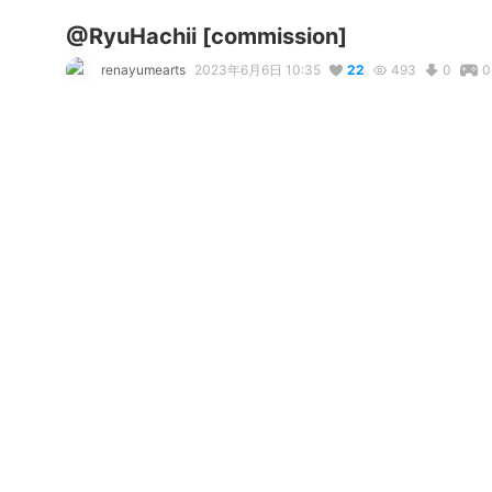
@RyuHachii [commission]
renayumearts
2023年6月6日 10:35
22
493
0
0
説明
#
オリジナル
#
VRoid
#
VTuber
#
Tiger
#
commission
#
com
Vroid model commission for @RyuHachii | Twitter

commission price : 
renayume2015.wixsite.com/renayumear
写真・動画