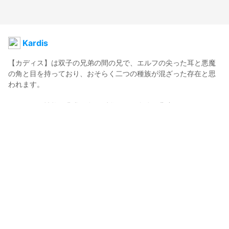
Kardis
【カディス】は双子の兄弟の間の兄で、エルフの尖った耳と悪魔
の角と目を持っており、おそらく二つの種族が混ざった存在と思
われます。

カディスの性格は非常に負けず嫌いで、自分の背丈ほどもある巨
大なブロードソードを武器に、火と雷の魔法の力を使って戦いま
す。

性格の違いは多いものの、兄弟の間には強い家族の絆があり、魔
王軍の幹部として力を合わせて多くの魔王討伐を阻止してきた。
APO
2024年1月23日 08:34