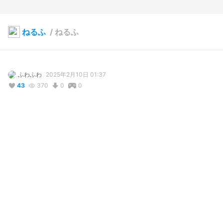
ねるふ
/
ねるふ
ふわふわ
2025年2月10日 01:37
43
370
0
0
説明
#
VRoidStudio
#
VRChat
#
着物
#
冬服
#
ツインテール
#
メイド
#
かわいい女の子
#
クール系
#
イラスト風
#
病みかわいい
コメント
投稿する