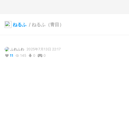
ねるふ
/
ねるふ（青目）
ふわふわ
2025年7月13日 22:17
11
145
0
0
説明
#
VRoidStudio
#
VRChat
#
制服
#
ショートヘア
#
かわいい
#
イラスト風
#
かわいい女の子
#
カッコいい
#
かっこいい女の子
コメント