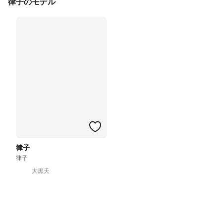
律子のモデル
律子
律子
大黒天