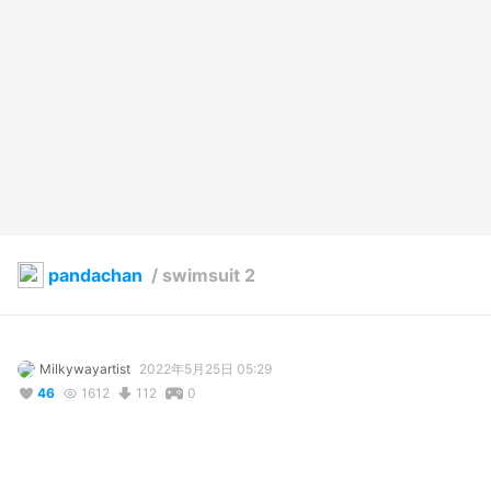
pandachan
/
swimsuit 2
Milkywayartist
2022年5月25日 05:29
46
1612
112
0
説明