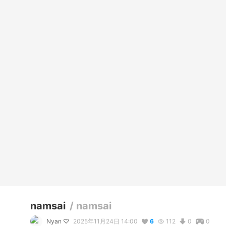
namsai
/
namsai
Nyan ♡
2025年11月24日 14:00
6
112
0
0