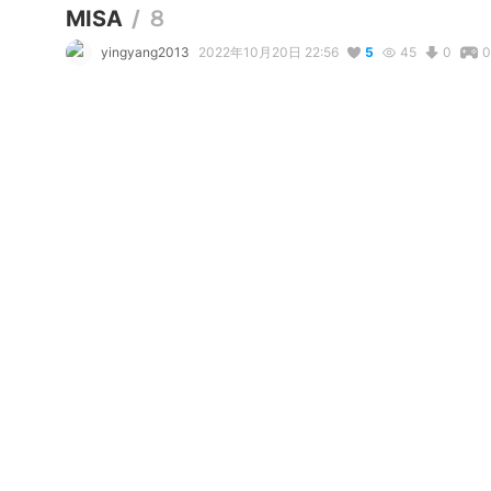
MISA
/
８
yingyang2013
2022年10月20日 22:56
5
45
0
0
説明
#
VRoidStudio
#
psychedelic
#
サブカル
コメント
リアクション