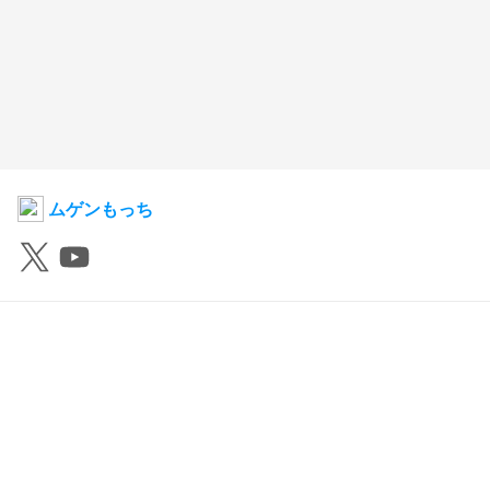
ムゲンもっち
尽並クリシェ
2026年1月6日 06:43
12
221
0
0
説明
#
VTuber
#
comission