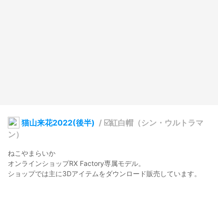
猫山来花2022(後半)
/
☑️紅白帽（シン・ウルトラマ
ン）
ねこやまらいか

オンラインショップRX Factory専属モデル。

ショップでは主に3Dアイテムをダウンロード販売しています。
rxf.booth.pm/
 からサイト入り口に飛べます。