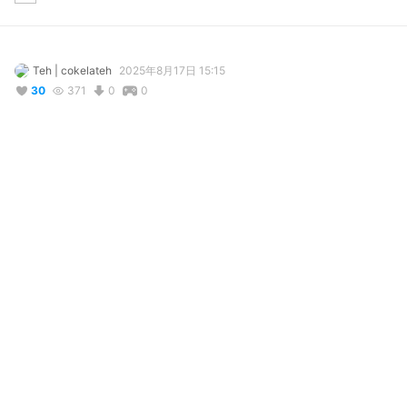
Teh | cokelateh
2025年8月17日 15:15
30
371
0
0
説明
#
VRoidStudio
#
VTuber
#
VRoid
#
commission
VRoid Model for batcie

for commission, please sent me message on X!
写真・動画