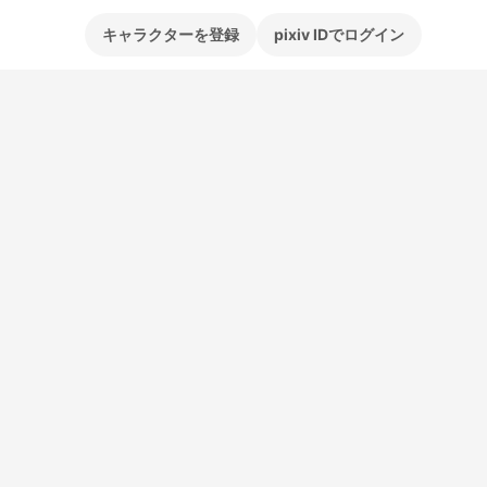
キャラクターを登録
pixiv IDでログイン