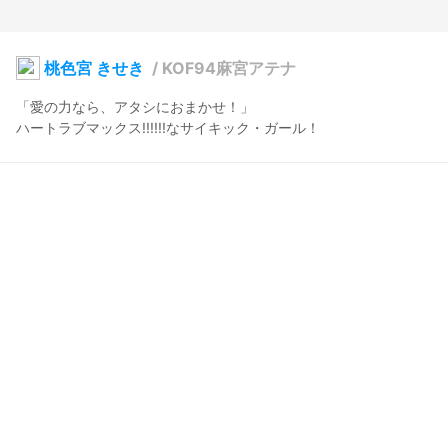
桃色宮 きせき
/
KOF94麻宮アテナ
「愛の力なら、アタシにおまかせ！」

ハートラブマックス!!!!!!なサイキック・ガール！
けものリグビー
2024年5月1日 05:27
35
383
0
0
説明
#
ピンク髪
#
KOF
#
アテナ
#
アイドル
#
VRoidStudio
２０２４年…

「キングオブファイターズ」シリーズ生誕３０周年イヤー。
写真・動画