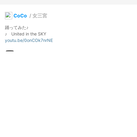
CoCo
/
女三宮
踊ってみた♪

youtu.be/0onCOk7nrNE
freeleaf
2022年4月24日 17:57
11
284
0
0
説明
#
VRoidStudio
#
オリジナル
#
源氏
#
女三宮
写真・動画