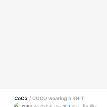
CoCo
/
COCO wearing a KNIT
freeleaf
2022年2月1日 08:32
11
221
0
0