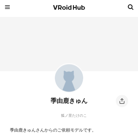
季由鹿きゅん
狐ノ里たけのこ
季由鹿きゅんさんからのご依頼モデルです。