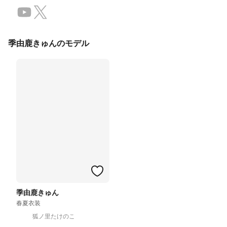
季由鹿きゅんのモデル
季由鹿きゅん
春夏衣装
狐ノ里たけのこ