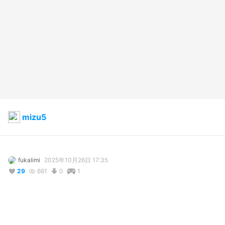
mizu5
fukalimi
2025年10月26日 17:35
29
661
0
1
説明
#
pjsk
#
mizuki
#
akiyama_mizuki
#
mizu5