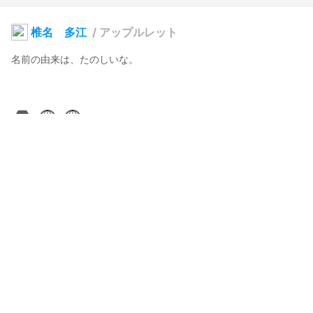
椎名 多江
/
アップルレット
名前の由来は、たのしいな。

通行人E（セルキー）
2024年6月18日 16:43
31
112
0
1
説明
#
VRoidStudio
#
魔法少女
#
カラピュア
#
ワッフル同盟
#
魔法少女偽伝カラピュア
ワッフル同盟の一員。
