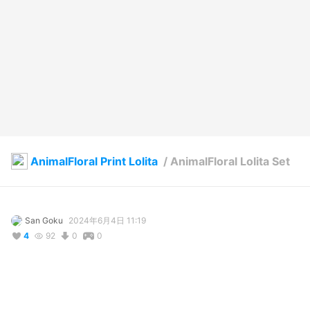
AnimalFloral Print Lolita
/
AnimalFloral Lolita Set
San Goku
2024年6月4日 11:19
4
92
0
0
説明
#
VRoidStudio
#
spring_outfit
#
Lolitafashion
#
LolitaFashion