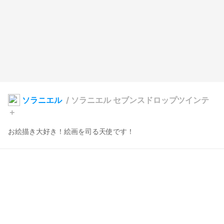
ソラニエル
/
ソラニエル セブンスドロップツインテ
＋
お絵描き大好き！絵画を司る天使です！
Sora:nielL
2021年7月19日 18:15
13
124
0
0
説明