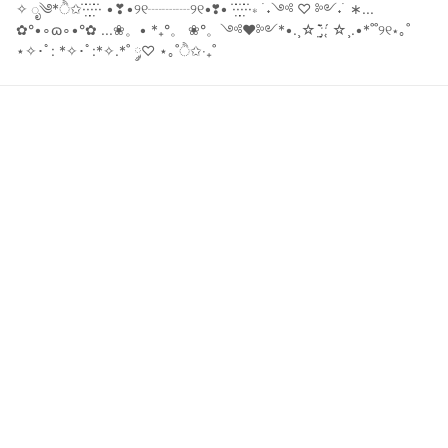
✧ ೃ༄*ੈ✩·̇·̣̇̇·̣̣̇·̣̇̇·̇ •❣•୨୧┈┈┈୨୧•❣• ·̇·̣̇̇·̣̣̇·̣̇̇·̇∗ ࣪ ˖༺ ♡ ༻˖ ࣪ ∗... 
✿°•∘ɷ∘•°✿ ...❀。• *₊°。 ❀°。༺♥༻*•.¸☆ ː̗̤̣̀̈̇ː̖́ ☆¸.•*˚˚୨୧⋆｡˚ 
⋆✧･ﾟ: *✧･ﾟ:*✧.*˚ ༘♡ ⋆｡˚ੈ✩‧₊˚
SPACE * GUMMI
2024年5月31日 04:35
21
164
0
0
説明
#
cute
#
kawaii
#
kemonomimi
#
foxgirl
#
marine
#
dress
#
blue
#
white
#
beach
#
barefoot
✧ ೃ༄*ੈ✩·̇·̣̇̇·̣̣̇·̣̇̇·̇ •❣•୨୧┈┈┈୨୧•❣• ·̇·̣̇̇·̣̣̇·̣̇̇·̇∗ ࣪ ˖༺ ♡ ༻˖ ࣪ ∗... 
✿°•∘ɷ∘•°✿ ...❀。• *₊°。 ❀°。༺♥༻*•.¸☆ ː̗̤̣̀̈̇ː̖́ ☆¸.•*˚˚୨୧⋆｡˚ 
⋆✧･ﾟ: *✧･ﾟ:*✧.*˚ ༘♡ ⋆｡˚ੈ✩‧₊˚
使用しているBOOTHアイテム