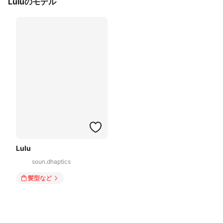
Luluのモデル
Lulu
soun.dhaptics
髪型
など