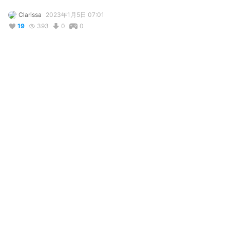
Clarissa
2023年1月5日 07:01
19
393
0
0
説明
#
VRoidStudio
コメント
投稿する
リアクション
Alkemis Snow
が
しました