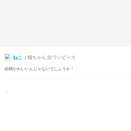
ねこ
/
猫ちゃん 白ワンピース
結構かわいいんじゃないでしょうか！
Q太郎
2024年11月15日 22:40
14
110
0
0
説明
#
VRoidStudio
#
VRoid
#
うちの子
#
ねこ
#
かわいい
#
cute