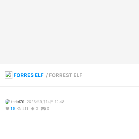
FORRES ELF
/
FORREST ELF
toriel79
2023年9月14日 12:48
15
211
0
0
説明
#
elf
#
toriel79
#
warrior
#
gold
#
greenhair
#
greenskin