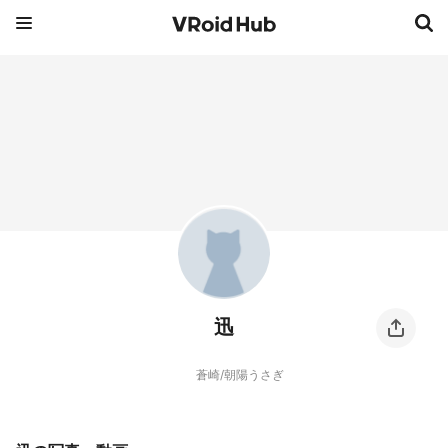
迅
蒼崎/朝陽うさぎ