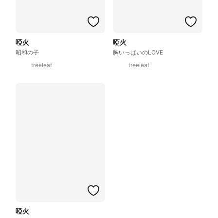
啞火
啞火
昭和の子
胸いっぱいのLOVE
freeleaf
freeleaf
啞火