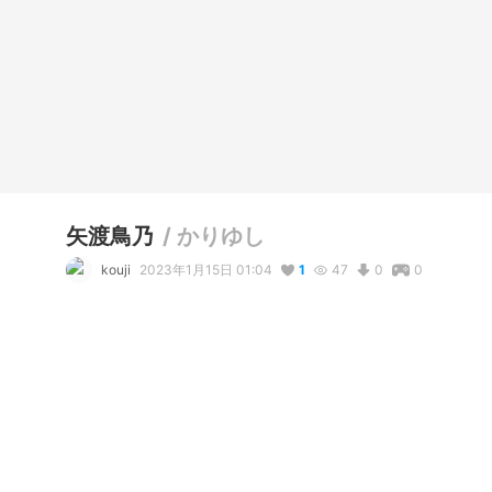
矢渡鳥乃
/
かりゆし
kouji
2023年1月15日 01:04
1
47
0
0
説明
#
VRoidStudio
使用しているBOOTHアイテム