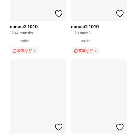
nanasi2 1010
nanasi2 1010
1204 tennsixx
1129 hana3
touka
touka
衣装
など
髪型
など