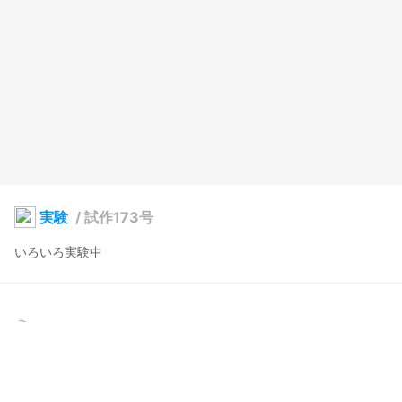
実験
/
試作173号
いろいろ実験中
安全太郎(旧01_mit)
2024年5月22日 20:57
50
459
0
0
説明