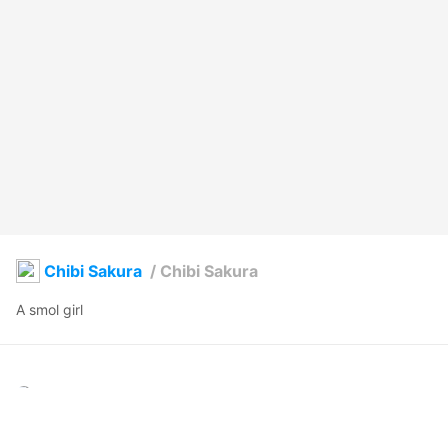
Chibi Sakura
/
Chibi Sakura
A smol girl 
Nori
2022年6月6日 04:19
2
56
0
0