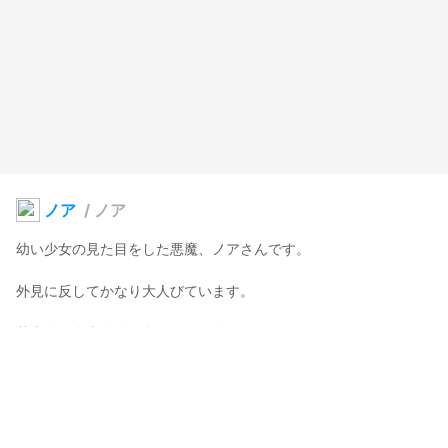
ノア
/
ノア
幼い少女の見た目をした悪魔、ノアさんです。

外見に反してかなり大人びています。

基本的に自由奔放で楽しければ全てよし。

こう見えてかなり強い。
