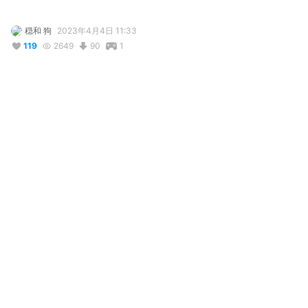
穏和 狗
2023年4月4日 11:33
119
2649
90
1
説明
#
オリジナル
#
ケモロボ
#
ケモショタ
かわいいメイドロボット
コメント
投稿する
@
メンヘラな止子さん
3年前