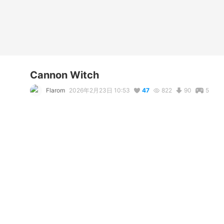
Cannon Witch
Flarom
2026年2月23日 10:53
47
822
90
5
説明
#
VRoidStudio
#
cannon
#
witch
@atasticforreal.bsky.social OC
コメント