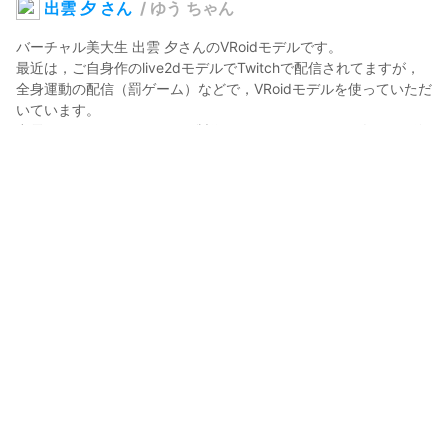
出雲 夕 さん
/
ゆう ちゃん
バーチャル美大生 出雲 夕さんのVRoidモデルです。

最近は，ご自身作のlive2dモデルでTwitchで配信されてますが，
全身運動の配信（罰ゲーム）などで，VRoidモデルを使っていただ
いています。

出雲さんは，live2dモデルの製作やYoutube shortでお絵かき配信
などされています。

Twitch: 
www.twitch.tv/12m0you
Youtube: 
youtube.com/c/12m0channel
 アーカイブ 
www.youtube.com/@12m0you_sub
Twitter: 
twitter.com/12m0you
背景配布: アトリエいずも 
12m0you.booth.pm/
Ringo 🍎🍎🍎
2021年11月2日 06:09