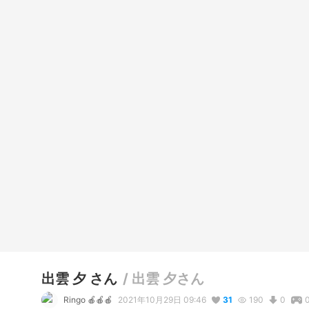
出雲 夕 さん
/
出雲 夕さん
Ringo 🍎🍎🍎
2021年10月29日 09:46
31
190
0