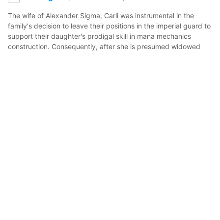
The wife of Alexander Sigma, Carli was instrumental in the 
family's decision to leave their positions in the imperial guard to 
support their daughter's prodigal skill in mana mechanics 
construction. Consequently, after she is presumed widowed 
following the disastrous end of the passage master project, it is 
no surprise that she is hired directly by Empress Cleopari to 
direct the official investigation of the incident.

アレクサンダー・シグマの妻であるカーリは、娘の驚異的なマナ
力学構築の才能を支援するため、家族が帝国警備隊の職を辞する
決断を下す上で重要な役割を果たしました。その結果、通路マス
タープロジェクトの悲惨な結末を受けて彼女が未亡人となったと
推定された後、クレオパリ皇后が彼女を直接雇い、この事件の公
式調査を指揮させたことは当然のことでした。
Zero Break
2025年10月9日 14:00
6
127
0
0