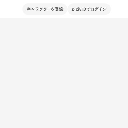
キャラクターを登録
pixiv IDでログイン