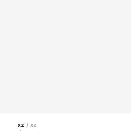
xz
/
xz