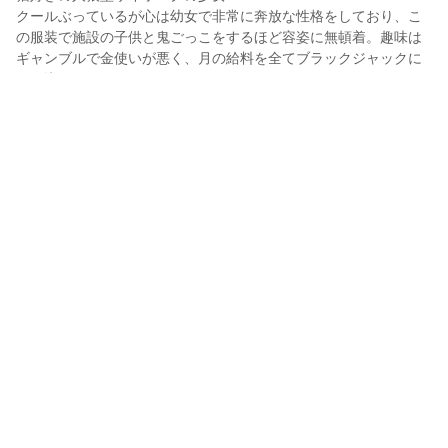
クールぶっているが心は幼女で非常に奔放な性格をしており、こ
の服装で施設の子供と鬼ごっこをするほど容姿に無頓着。趣味は
ギャンブルで金使いが悪く、月の給料を全てブラックジャックに
つぎ込んでしまう。

あらゆる動物と意思疎通が可能だが仕事上人間に対してのみ冷酷
無比な存在となる。

torajiと無理矢理付き合わされたが本人的には熱量が違いすぎるだ
けでちゃんと好きらしい。
虜楽詩
2025年10月30日 06:31
6
121
0
0
説明
#
VRoidStudio
#
オリジナル
#
ロングヘア
#
帽子
写真・動画